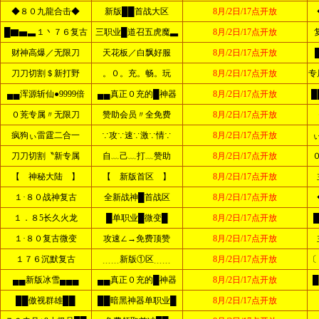
◆８０九龍合击◆
新版██首战大区
8月/2日/17点开放
█▇▅▃１丶７６复古
三职业█道召五虎魔▃
8月/2日/17点开放
财神高爆／无限刀
天花板／白飘好服
8月/2日/17点开放
刀刀切割＄新打野
。０。充。畅。玩
8月/2日/17点开放
专
▄▄浑源斩仙●9999倍
▄▄真正０充的█神器
8月/2日/17点开放
█
０茺专属〃无限刀
赞助会员〃全免费
8月/2日/17点开放
疯狗ぃ雷霆二合一
∵攻∵速∵激∵情∵
8月/2日/17点开放
刀刀切割〝新专属
自﹏己﹏打﹏赞助
8月/2日/17点开放
【 神秘大陆 】
【 新版首区 】
8月/2日/17点开放
１·８０战神复古
全新战神█首战区
8月/2日/17点开放
１．８5长久火龙
█单职业█微变█
8月/2日/17点开放
１·８０复古微变
攻速∠→免费顶赞
8月/2日/17点开放
１７６沉默复古
﹍﹍新版①区﹍﹍
8月/2日/17点开放
〔
▄▄新版冰雪▄▄▄
▄▄真正０充的█神器
8月/2日/17点开放
██傲视群雄██
██暗黑神器单职业█
8月/2日/17点开放