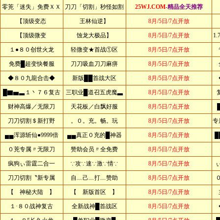
零茺「迷失」免费ＸＸ
刀刀「切割」秒怪如割
25WJ.COM
-精品全天推荐
【顶级变态
王林仙逆】
8月/5日/7点开放
【顶级微变
蚀龙大极品】
8月/5日/7点开放
1
１●８０创世火龙
轻微变★首战①区
8月/5日/7点开放
免费█超变快餐服
刀刀吸血刀刀麻痹
8月/5日/7点开放
◆８０九龍合击◆
新版██首战大区
8月/5日/7点开放
█▇▅▃１丶７６复古
三职业█道召五虎魔▃
8月/5日/7点开放
财神高爆／无限刀
天花板／白飘好服
8月/5日/7点开放
刀刀切割＄新打野
。０。充。畅。玩
8月/5日/7点开放
专
▄▄浑源斩仙●9999倍
▄▄真正０充的█神器
8月/5日/7点开放
█
０茺专属〃无限刀
赞助会员〃全免费
8月/5日/7点开放
疯狗ぃ雷霆二合一
∵攻∵速∵激∵情∵
8月/5日/7点开放
刀刀切割〝新专属
自﹏己﹏打﹏赞助
8月/5日/7点开放
【 神秘大陆 】
【 新版首区 】
8月/5日/7点开放
１·８０战神复古
全新战神█首战区
8月/5日/7点开放