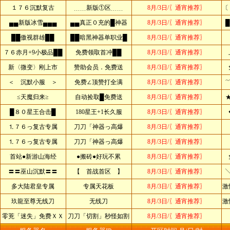
１７６沉默复古
﹍﹍新版①区﹍﹍
8月/3日/〖通宵推荐〗
〔
▄▄新版冰雪▄▄▄
▄▄真正０充的█神器
8月/3日/〖通宵推荐〗
██傲视群雄██
██暗黑神器单职业█
8月/3日/〖通宵推荐〗
７６赤月+9小极品██
免费领取首冲██
8月/3日/〖通宵推荐〗
新〈微变〉刚上市
赞助会员．免费送
8月/3日/〖通宵推荐〗
＜ 沉默小服 ＞
免费∠顶赞打全满
8月/3日/〖通宵推荐〗
≤天魔归来≥
自动捡取█免费送
8月/3日/〖通宵推荐〗
█８０星王合击█
180星王+1长久服
8月/3日/〖通宵推荐〗
⒈７６っ复古专属
刀刀「神器っ高爆
8月/3日/〖通宵推荐〗
⒈７６っ复古专属
刀刀「神器っ高爆
8月/3日/〖通宵推荐〗
首站●新游山海经
●搬砖●好玩不累
8月/3日/〖通宵推荐〗
〓〓巫山沉默〓〓
【 首战首区 】
8月/3日/〖通宵推荐〗
多大陆君皇专属
专属天花板
8月/3日/〖通宵推荐〗
激
玖龍至尊无线刀
无线刀
8月/3日/〖通宵推荐〗
激
零茺「迷失」免费ＸＸ
刀刀「切割」秒怪如割
8月/3日/〖通宵推荐〗