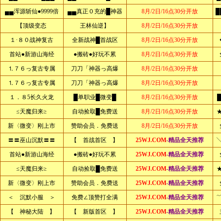
▄▄浑源斩仙●9999倍
▄▄真正０充的█神器
8月/2日/16点30分开放
█
【顶级变态
王林仙逆】
8月/2日/16点30分开放
１·８０战神复古
全新战神█首战区
8月/2日/16点30分开放
首站●新游山海经
●搬砖●好玩不累
8月/2日/16点30分开放
⒈７６っ复古专属
刀刀「神器っ高爆
8月/2日/16点30分开放
⒈７６っ复古专属
刀刀「神器っ高爆
8月/2日/16点30分开放
１．８5长久火龙
█单职业█微变█
8月/2日/16点30分开放
≤天魔归来≥
自动捡取█免费送
8月/2日/16点30分开放
新〈微变〉刚上市
赞助会员．免费送
8月/2日/16点30分开放
〓〓巫山沉默〓〓
【 首战首区 】
25WJ.COM
-精品全天推荐
首站●新游山海经
●搬砖●好玩不累
25WJ.COM
-精品全天推荐
≤天魔归来≥
自动捡取█免费送
25WJ.COM
-精品全天推荐
新〈微变〉刚上市
赞助会员．免费送
25WJ.COM
-精品全天推荐
＜ 沉默小服 ＞
免费∠顶赞打全满
25WJ.COM
-精品全天推荐
【 神秘大陆 】
【 新版首区 】
25WJ.COM
-精品全天推荐