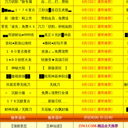
刀刀切割〝新专属
自﹏己﹏打﹏赞助
8月/2日/〖通宵推荐〗
█▇▅▃１丶７６复古
三职业█道召五虎魔▃
8月/2日/〖通宵推荐〗
新〈微变〉刚上市
赞助会员．免费送
8月/2日/〖通宵推荐〗
零茺「迷失」免费ＸＸ
刀刀「切割」秒怪如割
8月/2日/〖通宵推荐〗
▄▄浑源斩仙●9999倍
▄▄真正０充的█神器
8月/2日/〖通宵推荐〗
█
首站●新游山海经
●搬砖●好玩不累
8月/2日/〖通宵推荐〗
１·８０复古微变
攻速∠→免费顶赞
8月/2日/〖通宵推荐〗
１●８０创世火龙
轻微变★首战①区
8月/2日/〖通宵推荐〗
【 神秘大陆 】
【 新版首区 】
8月/2日/〖通宵推荐〗
██傲视群雄██
██暗黑神器单职业█
8月/2日/〖通宵推荐〗
玖龍至尊无线刀
无线刀
8月/2日/〖通宵推荐〗
激
＜ 沉默小服 ＞
免费∠顶赞打全满
8月/2日/〖通宵推荐〗
１７６沉默复古
﹍﹍新版①区﹍﹍
8月/2日/〖通宵推荐〗
〔
财神高爆／无限刀
天花板／白飘好服
8月/2日/〖通宵推荐〗
服务器名
服务器IP
开区时间 月/日/时
【顶级变态
王林仙逆】
25WJ.COM
-精品全天推荐