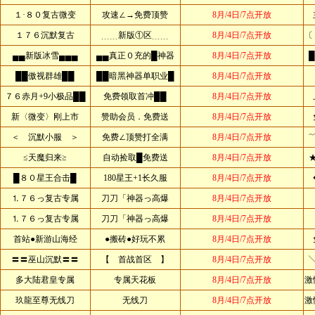
１·８０复古微变
攻速∠→免费顶赞
8月/4日/7点开放
１７６沉默复古
﹍﹍新版①区﹍﹍
8月/4日/7点开放
〔
▄▄新版冰雪▄▄▄
▄▄真正０充的█神器
8月/4日/7点开放
██傲视群雄██
██暗黑神器单职业█
8月/4日/7点开放
７６赤月+9小极品██
免费领取首冲██
8月/4日/7点开放
新〈微变〉刚上市
赞助会员．免费送
8月/4日/7点开放
＜ 沉默小服 ＞
免费∠顶赞打全满
8月/4日/7点开放
≤天魔归来≥
自动捡取█免费送
8月/4日/7点开放
█８０星王合击█
180星王+1长久服
8月/4日/7点开放
⒈７６っ复古专属
刀刀「神器っ高爆
8月/4日/7点开放
⒈７６っ复古专属
刀刀「神器っ高爆
8月/4日/7点开放
首站●新游山海经
●搬砖●好玩不累
8月/4日/7点开放
〓〓巫山沉默〓〓
【 首战首区 】
8月/4日/7点开放
多大陆君皇专属
专属天花板
8月/4日/7点开放
激
玖龍至尊无线刀
无线刀
8月/4日/7点开放
激