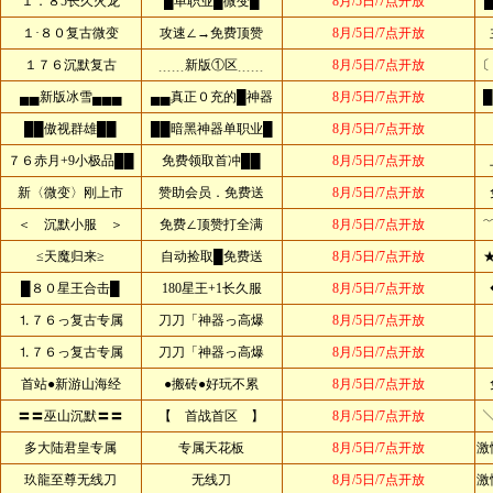
１．８5长久火龙
█单职业█微变█
8月/5日/7点开放
１·８０复古微变
攻速∠→免费顶赞
8月/5日/7点开放
１７６沉默复古
﹍﹍新版①区﹍﹍
8月/5日/7点开放
〔
▄▄新版冰雪▄▄▄
▄▄真正０充的█神器
8月/5日/7点开放
██傲视群雄██
██暗黑神器单职业█
8月/5日/7点开放
７６赤月+9小极品██
免费领取首冲██
8月/5日/7点开放
新〈微变〉刚上市
赞助会员．免费送
8月/5日/7点开放
＜ 沉默小服 ＞
免费∠顶赞打全满
8月/5日/7点开放
≤天魔归来≥
自动捡取█免费送
8月/5日/7点开放
█８０星王合击█
180星王+1长久服
8月/5日/7点开放
⒈７６っ复古专属
刀刀「神器っ高爆
8月/5日/7点开放
⒈７６っ复古专属
刀刀「神器っ高爆
8月/5日/7点开放
首站●新游山海经
●搬砖●好玩不累
8月/5日/7点开放
〓〓巫山沉默〓〓
【 首战首区 】
8月/5日/7点开放
多大陆君皇专属
专属天花板
8月/5日/7点开放
激
玖龍至尊无线刀
无线刀
8月/5日/7点开放
激