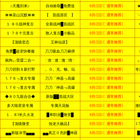
≤天魔归来≥
自动捡取█免费送
8月/2日/〖通宵推荐〗
〓〓巫山沉默〓〓
【 首战首区 】
8月/2日/〖通宵推荐〗
１·８０战神复古
全新战神█首战区
8月/2日/〖通宵推荐〗
１·７６十元复古
散人复古█小极品
8月/2日/〖通宵推荐〗
【顶级变态
王林仙逆】
8月/2日/〖通宵推荐〗
免费█超变快餐服
刀刀吸血刀刀麻痹
8月/2日/〖通宵推荐〗
疯狗ぃ雷霆二合一
∵攻∵速∵激∵情∵
8月/2日/〖通宵推荐〗
刀刀切割＄新打野
。０。充。畅。玩
8月/2日/〖通宵推荐〗
专
⒈７６っ复古专属
刀刀「神器っ高爆
8月/2日/〖通宵推荐〗
⒈７６っ复古专属
刀刀「神器っ高爆
8月/2日/〖通宵推荐〗
◆８０九龍合击◆
新版██首战大区
8月/2日/〖通宵推荐〗
多大陆君皇专属
专属天花板
8月/2日/〖通宵推荐〗
激
１．８5长久火龙
█单职业█微变█
8月/2日/〖通宵推荐〗
【顶级微变
蚀龙大极品】
8月/2日/〖通宵推荐〗
1
▄▄新版冰雪▄▄▄
▄▄真正０充的█神器
8月/2日/〖通宵推荐〗