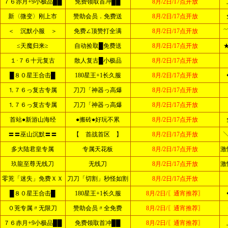
７６赤月+9小极品██
免费领取首冲██
8月/2日/17点开放
新〈微变〉刚上市
赞助会员．免费送
8月/2日/17点开放
＜ 沉默小服 ＞
免费∠顶赞打全满
8月/2日/17点开放
≤天魔归来≥
自动捡取█免费送
8月/2日/17点开放
１·７６十元复古
散人复古█小极品
8月/2日/17点开放
█８０星王合击█
180星王+1长久服
8月/2日/17点开放
⒈７６っ复古专属
刀刀「神器っ高爆
8月/2日/17点开放
⒈７６っ复古专属
刀刀「神器っ高爆
8月/2日/17点开放
首站●新游山海经
●搬砖●好玩不累
8月/2日/17点开放
〓〓巫山沉默〓〓
【 首战首区 】
8月/2日/17点开放
多大陆君皇专属
专属天花板
8月/2日/17点开放
激
玖龍至尊无线刀
无线刀
8月/2日/17点开放
激
零茺「迷失」免费ＸＸ
刀刀「切割」秒怪如割
8月/2日/17点开放
█８０星王合击█
180星王+1长久服
8月/2日/〖通宵推荐〗
０茺专属〃无限刀
赞助会员〃全免费
8月/2日/〖通宵推荐〗
７６赤月+9小极品██
免费领取首冲██
8月/2日/〖通宵推荐〗